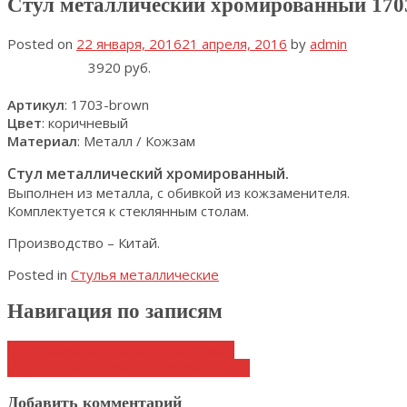
Стул металлический хромированный 170
Posted on
22 января, 2016
21 апреля, 2016
by
admin
3920 руб.
Артикул
: 1703-brown
Цвет
: коричневый
Материал
: Металл / Кожзам
Стул металлический хромированный.
Выполнен из металла, с обивкой из кожзаменителя.
Комплектуется к стеклянным столам.
Производство – Китай.
Posted in
Стулья металлические
Навигация по записям
Стол овальный раскладной 3688М
Стул металлический в кож.заме 1704
Добавить комментарий